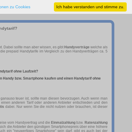
ionen zu Cookies
Ich habe verstanden und stimme zu.
ndytarif?
. Dabei sollte man aber wissen, es gibt
Handyverträge
welche als
die prepaid Handytarife im Vergleich zu den Handyverträgen ca. 5
ndytarif ohne Laufzeit?
 ein Handy bzw. Smartphone kaufen und einen Handytarif ohne
er ganauso teuer ist, sollte man diesen bevorzugen. Auch wenn man
r einen anderen Tarif oder anderen Anbieter entschieden und den
tis
dabei. Nur wenn Sie die nicht nutzen oder brauchen, ist dieser
reise vom Handyvertrag und die
Einmalzahlung
bzw.
Ratenzahlung
n sich die Anbieter den günstigen Smartphonepreis über eine höhere
h ein "neuwertiges Smartphone" sein darf, gibt es auch bei der