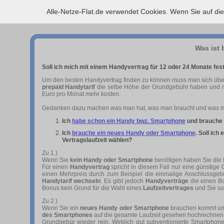
Alle-Netze-Flat.de verwendet Cookies. Wenn Sie auf di
Was ist 
Soll ich mich mit einem Handyvertrag für 12 oder 24 Monate fes
Um den besten Handyvertrag finden zu können muss man sich überle
prepaid Handytarif
die selbe Höhe der Grundgebühr haben und nur
Euro pro Monat mehr kosten.
Gedanken dazu machen was man hat, was man braucht und was ma
Ich
habe schon ein Handy bwz. Smartphone
und brauche k
Ich
brauche ein neues Handy oder Smartphone
. Soll ic
Vertragslaufzeit wählen?
Zu 1.)
Wenn Sie
kein Handy oder Smartphone
benötigen haben Sie die f
Für einen
Handyvertrag
spricht in diesem Fall nur eine günstige
einen Mehrpreis durch zum Beispiel die einmalige Anschlussgebü
Handytarif wechseln
. Es gibt jedoch
Handyverträge
die einen Bo
Bonus kein Grund für die Wahl eines
Laufzeitvertrages
und Sie sol
Zu 2.)
Wenn Sie ein
neues Handy oder Smartphone
brauchen kommt un
des Smartphones
auf die gesamte Laufzeit gesehen hochrechnen. 
Grundgebür wieder rein. Wirklich gut subventionierte Smartphon