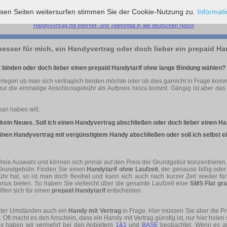
ALLE NETZE FLAT
esen Seiten weitersurfen stimmen Sie der Cookie-Nutzung zu.
Informat
Handyvertrag mit Internet- und Telefonflat in alle deutschen Netze
besser für mich, ein Handyvertrag oder doch lieber ein prepaid Ha
t binden oder doch lieber einen prepaid Handytarif ohne lange Bindung wählen?
gen ob man sich vertraglich binden möchte oder ob dies garnicht in Frage kommt
 die einmalige Anschlussgebühr als Aufpreis hinzu kommt. Gängig ist aber das 
n haben will.
ein Neues. Soll ich einen Handyvertrag abschließen oder doch lieber einen Ha
h einen Handyvertrag mit vergünstigtem Handy abschließen oder soll ich selbst
reie Auswahl und können sich primär auf den Preis der Grundgebür konzentrieren.
 Grundgebühr. Finden Sie einen
Handytarif ohne Laufzeit
, der genauso billig od
hr hat, so ist man doch flexibel und kann sich auch nach kurzer Zeit wieder fü
nus bieten. So haben Sie vielleicht über die gesamte Laufzeit eine
SMS Flat gra
lten sich für einen
prepaid Handytarif
entscheiden.
ter Umständen auch ein
Handy mit Vertrag
in Frage. Hier müssen Sie aber die P
Oft macht es den Anschein, dass ein Handy mit Vertrag günstig ist, nur hier hole
es haben wir vermehrt bei den Anbietern
1&1
und
BASE
beobachtet. Wenn es auc