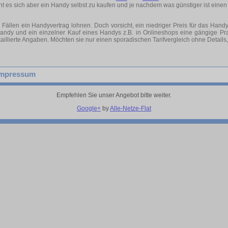
t es sich aber ein Handy selbst zu kaufen und je nachdem was günstiger ist einen
en ein Handyvertrag lohnen. Doch vorsicht, ein niedriger Preis für das Handy z
andy und ein einzelner Kauf eines Handys z.B. in Onlineshops eine gängige Pra
aillierte Angaben. Möchten sie nur einen sporadischen Tarifvergleich ohne Details
Impressum
Empfehlen Sie unser Angebot bitte weiter.
Google+
by
Alle-Netze-Flat